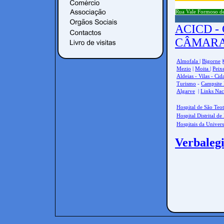
Rua Vale Formoso de
ACICD -
CÂMARA
Almofala
|
Bigorne
|
Mezio
|
Moita
|
Peix
Aldeias - Vilas - Cid
Turismo
-
Campsite 
Algarve
|
Links Nac
Hospital de São Teot
Hospital Distrital d
Hospitais da Univer
Verbalegi